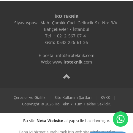
İRO TEKNİK
Siyavuşpaşa Mah. Çamlık Cad. Gelincik Sk. No: 3/A 
Bahçelievler / İstanbul

Tel  : 0212 567 07 41

Gsm: 0532 226 61 36

E-posta: info@iroteknik.com

Web: www.
iroteknik
.com
Çerezler ve Gizlilik
|
Site Kullanım Şartları
|
KVKK
|
Copyright © 2026 İro Teknik. Tüm Hakları Saklıdır.
Bu site
Neta Website
altyapısı ile hazırlanmıştır.
Daha iyi hizmet sunabilmek için web sitemizde çerezler