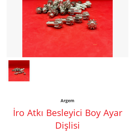
Argem
İro Atkı Besleyici Boy Ayar
Dişlisi