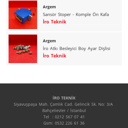
Argem
Sansör Stoper - Komple Ön Kafa
İro Teknik
Argem
İro Atkı Besleyici Boy Ayar Dişlisi
İro Teknik
İRO TEKNİK
Siyavuşpaşa Mah. Çamlık Cad. Gelincik Sk. No: 3/A 
Bahçelievler / İstanbul

Tel  : 0212 567 07 41

Gsm: 0532 226 61 36
